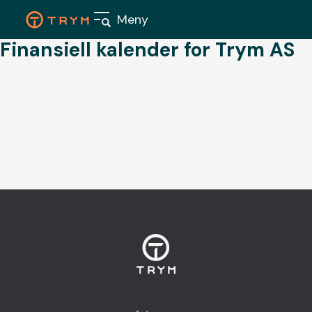
Skip
Meny
to
content
Finansiell kalender for Trym AS
Våre
boligpr
Nærings
Aktuelt
Om oss