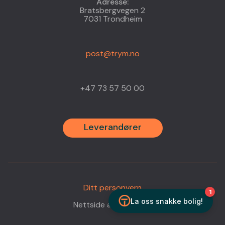
Adresse:
Bratsbergvegen 2
Ansatt
7031 Trondheim
Kontakt
post@trym.no
+47 73 57 50 00
Jobb
Rapport
Leverandører
Leveran
Ditt personvern
•
Nettside av
Headspin