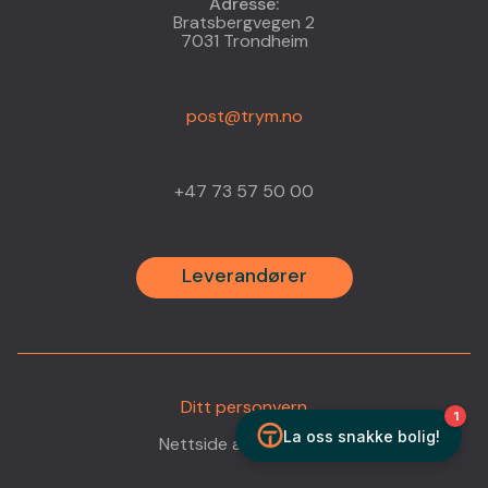
Adresse:
Bratsbergvegen 2
Ansatt
7031 Trondheim
Kontakt
post@trym.no
+47 73 57 50 00
Jobb
Rapport
Leverandører
Leveran
Ditt personvern
•
Nettside av
Headspin