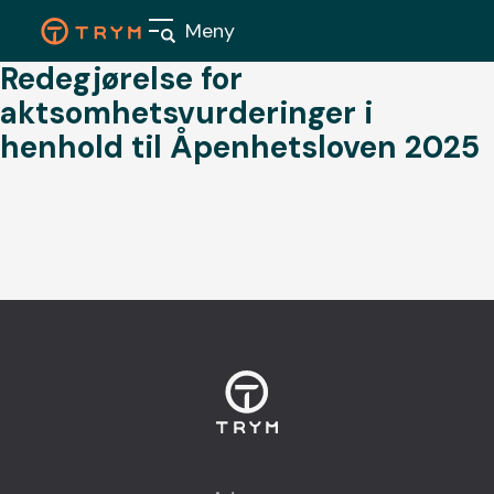
Skip
Meny
to
content
Redegjørelse for
aktsomhetsvurderinger i
henhold til Åpenhetsloven 2025
Våre
boligpr
Nærings
Aktuelt
Om oss