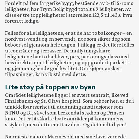
Fordelt på fem fargerike bygg, bestående av 2- til 5-roms
leiligheter, har Trym Bolig bygd totalt 69 leiligheter. Av
Ansatt
disse er tre toppleiligheter i størrelsen 122,5 til 143,6 kvm
fortsatt ledige.
Kontakt
Felles for alle leilighetene, er at de har to balkonger – en
nordvest-vendt og en sørvendt, noe som sikrer deg som
beboer sol gjennom hele dagen. I tillegg er det flere felles
uteområder og terrasser. De innflytningsklare
leilighetene har to bad hver, peis, parkeringsplass med
Jobb
heis direkte opp til leiligheten, og oppgradert parkett –
og gjennomgående god kvalitet. Om kjøper ønsker
Rapport
tilpasninger, kan vi bistå med dette.
Lite støy på toppen av byen
Leveran
Området leilighetene ligger i er svært sentralt, like ved
Finalebanen og St. Olavs hospital. Som beboer her, er du i
umiddelbar nærhet til utdanningsinstitusjoner som
NTNU og BI, så vel som Lerkendal stadion og Prinsen
kino. Det er få såkalte hvite områder på kommunens
støykart, men dette er ett av dem. Og det midt i byen!
Nærmeste nabo er Marinevold med sine lave, vernede