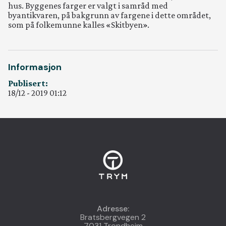
hus. Byggenes farger er valgt i samråd med
byantikvaren, på bakgrunn av fargene i dette området,
som på folkemunne kalles «Skitbyen».
Informasjon
Publisert:
18/12 - 2019 01:12
Adresse:
Bratsbergvegen 2
7031 Trondheim