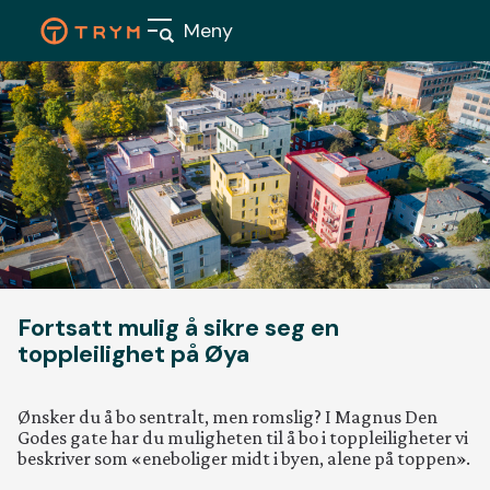
Skip
Meny
to
content
Våre
boligpr
Fortsatt mulig å sikre seg en
Nærings
toppleilighet på Øya
Aktuelt
Ønsker du å bo sentralt, men romslig? I Magnus Den
Godes gate har du muligheten til å bo i toppleiligheter vi
beskriver som «eneboliger midt i byen, alene på toppen».
Om oss