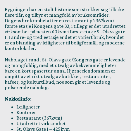
Bygningen har en stolt historie som strekker seg tilbake
flere tiår, og tilbyr et mangfold av bruksområder.
Dagens bruk innbefatter en restaurant på 367kvm i
første etasje i Kongens gate 32, i tillegg er det utadrettet
virksomhet på nesten 60kvm i første etasje St.Olavs gate
1. I andre- og tredjeetasje er det et variert bruk, hvor det
er en blanding av leiligheter til boligformål, og moderne
kontorlokaler.
Nabolaget rundt St. Olavs gate/Kongens gate er levende
og mangfoldig, med et utvalg av bekvemmeligheter
bare en kort spasertur unna. Hjørneeiendommen er
omgitt av et rikt utvalg av butikker, restauranter,
kafeer, og kulturtilbud, noe som gir et levende og
pulserende nabolag.
Nøkkelinfo:
Leiligheter
Kontorer
Restaurant (367kvm)
Utadrettet virksomhet
St. Olavs Gate 1 – 425kvm