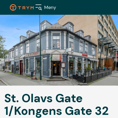
Skip
Meny
to
content
Våre
boligpr
Nærings
St. Olavs Gate
Aktuelt
1/Kongens Gate 32
Om oss