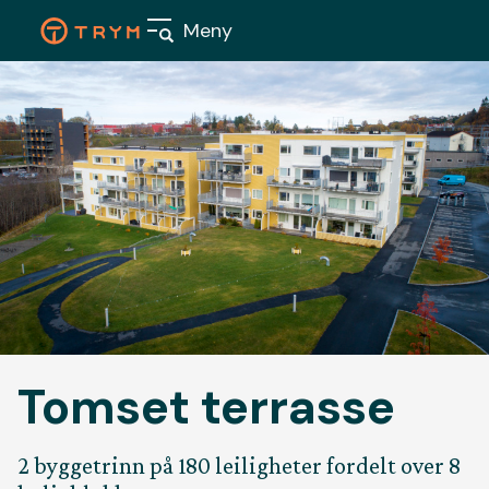
Skip
Meny
to
content
Våre
boligpr
Nærings
Tomset terrasse
Aktuelt
Om oss
2 byggetrinn på 180 leiligheter fordelt over 8