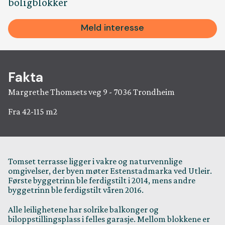
boligblokker
Ansatt
Meld interesse
Kontakt
Fakta
Margrethe Thomsets veg 9 - 7036 Trondheim
Jobb
Fra 42-115 m2
Rapport
Leveran
Tomset terrasse ligger i vakre og naturvennlige
omgivelser, der byen møter Estenstadmarka ved Utleir.
Første byggetrinn ble ferdigstilt i 2014, mens andre
byggetrinn ble ferdigstilt våren 2016.
Alle leilighetene har solrike balkonger og
biloppstillingsplass i felles garasje. Mellom blokkene er