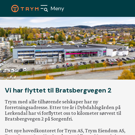
Skip
Meny
to
content
Våre
boligpr
Vi har flyttet til Bratsbergvegen 2
Nærings
Trym med alle tilhørende selskaper har ny
forretningsadresse. Etter tre år i Dybdahlsgården på
Aktuelt
Lerkendal har vi forflyttet oss to kilometer sørvest til
Bratsbergvegen 2 på Sorgenfri.
Om oss
Det nye hovedkontoret for Trym AS, Trym Eiendom AS,