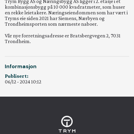
Trym Bygg AS og Næringsbygg AS ligger i 2. etasje i et
kombinasjonsbygg på 10 000 kvadratmeter, som huser
Ansatt
en rekke leietakere. Næringseiendommen som har vært i
Tryms eie siden 2021 har Siemens, Nærbyen og
Trondheimsporten som nærmeste naboer.
Kontakt
Vår nye forretningsadresse er Bratsbergvegen 2, 7031
Trondheim.
Jobb
Informasjon
Rapport
Publisert:
06/12 - 2024 10:12
Leveran