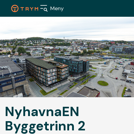
Skip
Meny
to
content
Våre
boligpr
Nærings
NyhavnaEN
Aktuelt
Byggetrinn 2
Om oss