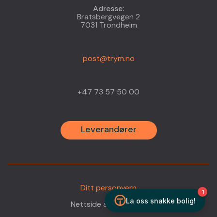
Adresse:
Bratsbergvegen 2
7031 Trondheim
post@trym.no
+47 73 57 50 00
Leverandører
Ditt personvern
•
Nettside av
Headspin