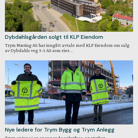
Dybdahlsgården solgt til KLP Eiendom
Trym Næring AS har inngått avtale med KLP Eiendom om salg
av Dybdahls veg 3-5 AS som eier…
Nye ledere for Trym Bygg og Trym Anlegg
Trym er inne i en spennende vekstfase, og styrker