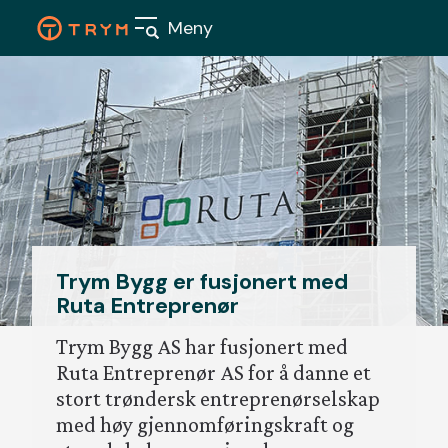
Skip
Meny
to
content
Våre
boligpr
Trym Bygg er fusjonert med
Ruta Entreprenør
Nærings
Trym Bygg AS har fusjonert med
Aktuelt
Ruta Entreprenør AS for å danne et
stort trøndersk entreprenørselskap
Om oss
med høy gjennomføringskraft og